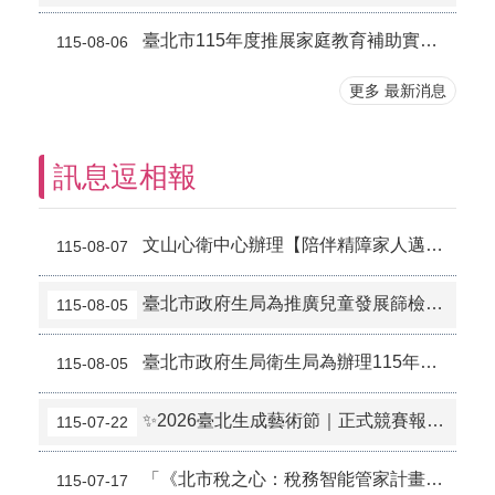
臺北市115年度推展家庭教育補助實施計畫
115-08-06
更多 最新消息
訊息逗相報
文山心衛中心辦理【陪伴精障家人邁向職場的安心指南】活動
115-08-07
臺北市政府生局為推廣兒童發展篩檢服務(PeDS)，委託廠商於115年8月1日至115年11月14日辦理PeDS線上抽獎活動，歡迎兒童家長踴躍報名參加！
115-08-05
臺北市政府生局衛生局為辦理115年臺北健康養成記「命運精靈召喚所．健康運氣在你手」獎勵活動，歡迎踴躍報名參加！
115-08-05
✨2026臺北生成藝術節｜正式競賽報名開跑✨
115-07-22
「《北市稅之心：稅務智能管家計畫》AI互動遊戲」租稅宣導活動
115-07-17