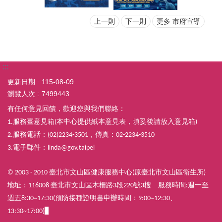
上一則
下一則
更多 市府宣導
:::
更新日期
115-08-09
瀏覽人次
7499443
有任何意見回饋，歡迎您與我們聯絡：
服務臺意見箱
本中心提供紙本意見表，填妥後請放入意見箱
1.
(
)
服務電話：
，傳真：
2.
(02)2234-3501
02-2234-3510
電子郵件：
3.
linda@gov.taipei
臺北市文山區健康服務中心
原臺北市文山區衛生所
© 2003 - 2010
(
)
地址：
臺北市文山區木柵路
段
號
樓
服務時間
週一至
116008
3
220
3
:
週五
預防接種證明書申辦時間：
8:30~17:30(
9:00~12:30、
13:30~17:00)