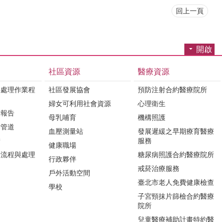
回上一頁
開啟
社區資源
醫療資源
件處理作業程
社區發展協會
預防注射合約醫療院所
婦女可利用社會資源
心理衛生
驗報告
母乳哺育
機構照護
訴管道
血壓測量站
發展遲緩之早期療育醫療
請
服務
健康職場
請流程與處理
糖尿病照護合約醫療院所
行政夥伴
戒菸治療服務
戶外活動空間
臺北市老人免費健康檢查
學校
子宮頸抹片篩檢合約醫療
院所
兒童醫療補助計畫特約醫