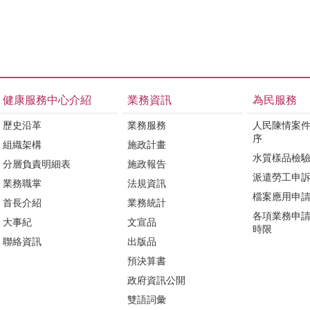
健康服務中心介紹
業務資訊
為民服務
歷史沿革
業務服務
人民陳情案
序
組織架構
施政計畫
水質樣品檢
分層負責明細表
施政報告
派遣勞工申
業務職掌
法規資訊
檔案應用申
首長介紹
業務統計
各項業務申
大事紀
文宣品
時限
聯絡資訊
出版品
預決算書
政府資訊公開
雙語詞彙