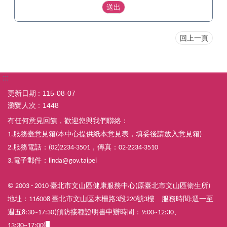
回上一頁
:::
更新日期
115-08-07
瀏覽人次
1448
有任何意見回饋，歡迎您與我們聯絡：
服務臺意見箱
本中心提供紙本意見表，填妥後請放入意見箱
1.
(
)
服務電話：
，傳真：
2.
(02)2234-3501
02-2234-3510
電子郵件：
3.
linda@gov.taipei
臺北市文山區健康服務中心
原臺北市文山區衛生所
© 2003 - 2010
(
)
地址：
臺北市文山區木柵路
段
號
樓
服務時間
週一至
116008
3
220
3
:
週五
預防接種證明書申辦時間：
8:30~17:30(
9:00~12:30、
13:30~17:00)