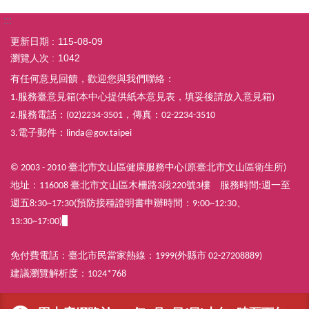
:::
更新日期
115-08-09
瀏覽人次
1042
有任何意見回饋，歡迎您與我們聯絡：
服務臺意見箱
本中心提供紙本意見表，填妥後請放入意見箱
1.
(
)
服務電話：
，傳真：
2.
(02)2234-3501
02-2234-3510
電子郵件：
3.
linda@gov.taipei
臺北市文山區健康服務中心
原臺北市文山區衛生所
© 2003 - 2010
(
)
地址：
臺北市文山區木柵路
段
號
樓
服務時間
週一至
116008
3
220
3
:
週五
預防接種證明書申辦時間：
8:30~17:30(
9:00~12:30、
13:30~17:00)
免付費電話：臺北市民當家熱線：
外縣市
1999(
02-27208889)
建議瀏覽解析度：
1024*768