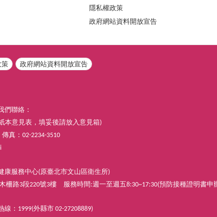
隱私權政策
政府網站資料開放宣告
政策
政府網站資料開放宣告
我們聯絡：
紙本意見表，填妥後請放入意見箱
)
，傳真：
02-2234-3510
i
健康服務中心
原臺北市文山區衛生所
(
)
木柵路
段
號
樓
服務時間
週一至週五
預防接種證明書申
3
220
3
:
8:30~17:30(
熱線：
外縣市
1999(
02-27208889)