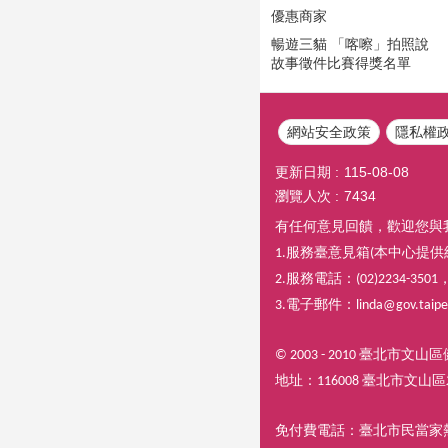
優惠商家
暢遊三貓 「喀嚓」拍照說
故事徵件比賽得獎名單
網站安全政策
隱私權
更新日期
115-08-08
瀏覽人次
7434
有任何意見回饋，歡迎您與
服務臺意見箱
本中心提供
1.
(
服務電話：
2.
(02)2234-3501
電子郵件：
3.
linda@gov.taipe
臺北市文山區
© 2003 - 2010
地址：
臺北市文山區
116008
免付費電話：臺北市民當家