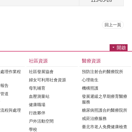
113-05-28
回上一頁
開啟
社區資源
醫療資源
件處理作業程
社區發展協會
預防注射合約醫療院所
婦女可利用社會資源
心理衛生
驗報告
母乳哺育
機構照護
訴管道
血壓測量站
發展遲緩之早期療育醫療
請
服務
健康職場
請流程與處理
糖尿病照護合約醫療院所
行政夥伴
戒菸治療服務
戶外活動空間
臺北市老人免費健康檢查
學校