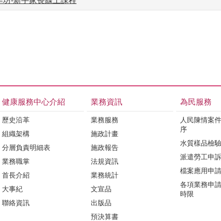
作坊-新手家長線上課程
健康服務中心介紹
業務資訊
為民服務
歷史沿革
業務服務
人民陳情案
序
組織架構
施政計畫
水質樣品檢
分層負責明細表
施政報告
派遣勞工申
業務職掌
法規資訊
檔案應用申
首長介紹
業務統計
各項業務申
大事紀
文宣品
時限
聯絡資訊
出版品
預決算書