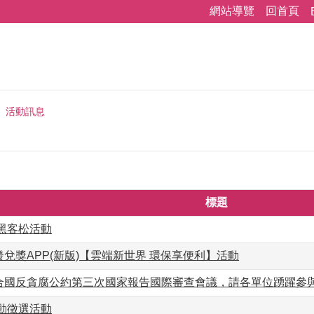
網站導覽
回首頁
活動訊息
標題
盃黑客松活動
兌獎APP(新版)【雲端新世界 環保享便利】活動
合國反貪腐公約第三次國家報告國際審查會議，請各單位踴躍參
行動徵選活動