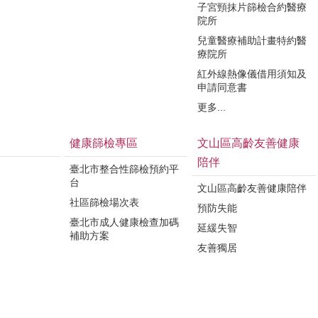
子宮頸抹片篩檢合約醫療
院所
兒童醫療補助計畫特約醫
療院所
紅外線熱像儀借用須知及
申請同意書
更多...
健康篩檢專區
文山區高齡友善健康
陪伴
臺北市整合性篩檢預約平
台
文山區高齡友善健康陪伴
社區篩檢場次表
預防失能
臺北市成人健康檢查加碼
延緩失智
補助方案
友善獨居