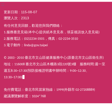
:::
更新日期
115-08-07
瀏覽人次
2313
有任何意見回饋，歡迎您與我們聯絡：
服務臺意見箱
本中心提供紙本意見表，填妥後請放入意見箱
1.
(
)
服務電話：
，傳真：
2.
(02)2234-3501
02-2234-3510
電子郵件：
3.
linda@gov.taipei
臺北市文山區健康服務中心
原臺北市文山區衛生所
© 2003 - 2010
(
)
地址：
臺北市文山區木柵路
段
號
樓
服務時間
週一至
116008
3
220
3
:
週五
預防接種證明書申辦時間：
8:30~17:30(
9:00~12:30、
13:30~17:00)
免付費電話：臺北市民當家熱線：
外縣市
1999(
02-27208889)
建議瀏覽解析度：
1024*768