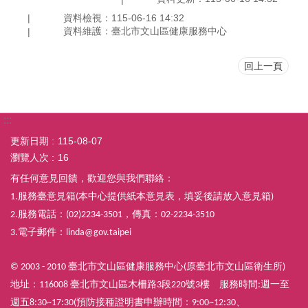
資料檢視：115-06-16 14:32
資料維護：臺北市文山區健康服務中心
回上一頁
:::
更新日期
115-08-07
瀏覽人次
16
有任何意見回饋，歡迎您與我們聯絡：
服務臺意見箱
本中心提供紙本意見表，填妥後請放入意見箱
1.
(
)
服務電話：
，傳真：
2.
(02)2234-3501
02-2234-3510
電子郵件：
3.
linda@gov.taipei
臺北市文山區健康服務中心
原臺北市文山區衛生所
© 2003 - 2010 
(
)
地址：
臺北市文山區木柵路
段
號
樓　
服務時間
週一至
116008 
3
220
3
:
週五
預防接種證明書申辦時間：
8:30~17:30(
9:00~12:30、