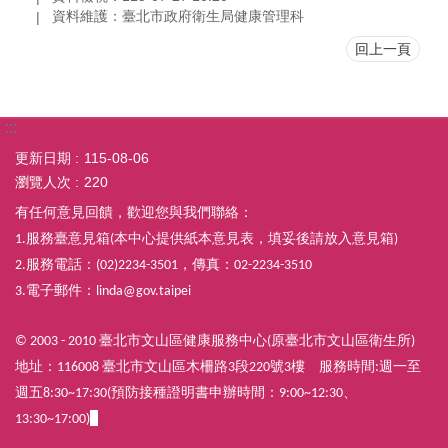
資料維護：臺北市政府衛生局健康管理科
回上一頁
:::
更新日期
115-08-06
瀏覽人次
220
有任何意見回饋，歡迎您與我們聯絡：
服務臺意見箱
本中心提供紙本意見表，填妥後請放入意見箱
1.
(
)
服務電話：
，傳真：
2.
(02)2234-3501
02-2234-3510
電子郵件：
3.
linda@gov.taipei
臺北市文山區健康服務中心
原臺北市文山區衛生所
© 2003 - 2010
(
)
地址：
臺北市文山區木柵路
段
號
樓
服務時間
週一至
116008
3
220
3
:
週五
預防接種證明書申辦時間：
8:30~17:30(
9:00~12:30、
13:30~17:00)