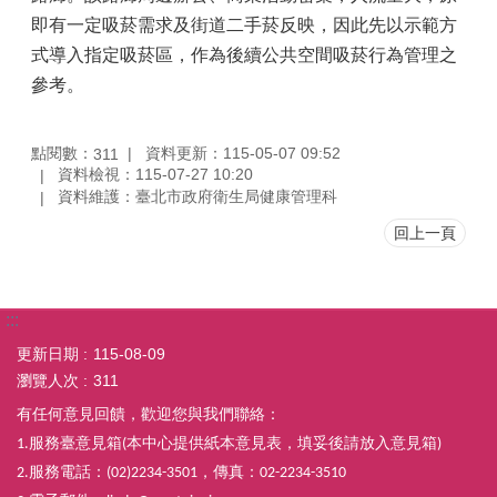
即有一定吸菸需求及街道二手菸反映，因此先以示範方
式導入指定吸菸區，作為後續公共空間吸菸行為管理之
參考。
點閱數：
資料更新：115-05-07 09:52
311
資料檢視：115-07-27 10:20
資料維護：臺北市政府衛生局健康管理科
回上一頁
:::
更新日期
115-08-09
瀏覽人次
311
有任何意見回饋，歡迎您與我們聯絡：
服務臺意見箱
本中心提供紙本意見表，填妥後請放入意見箱
1.
(
)
服務電話：
，傳真：
2.
(02)2234-3501
02-2234-3510