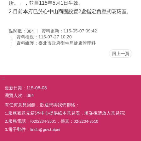
所。」，並自115年5月1日生效。
2.目前本府已於心中山商圈設置2處指定負壓式吸菸區。
點閱數：
資料更新：115-05-07 09:42
384
資料檢視：115-07-27 10:20
資料維護：臺北市政府衛生局健康管理科
回上一頁
:::
更新日期
115-08-08
瀏覽人次
384
有任何意見回饋，歡迎您與我們聯絡：
服務臺意見箱
本中心提供紙本意見表，填妥後請放入意見箱
1.
(
)
服務電話：
，傳真：
2.
(02)2234-3501
02-2234-3510
電子郵件：
3.
linda@gov.taipei