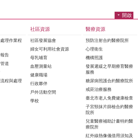
開啟
社區資源
醫療資源
件處理作業程
社區發展協會
預防注射合約醫療院所
婦女可利用社會資源
心理衛生
驗報告
母乳哺育
機構照護
訴管道
血壓測量站
發展遲緩之早期療育醫療
請
服務
健康職場
請流程與處理
糖尿病照護合約醫療院所
行政夥伴
戒菸治療服務
戶外活動空間
臺北市老人免費健康檢查
學校
子宮頸抹片篩檢合約醫療
院所
兒童醫療補助計畫特約醫
療院所
紅外線熱像儀借用須知及