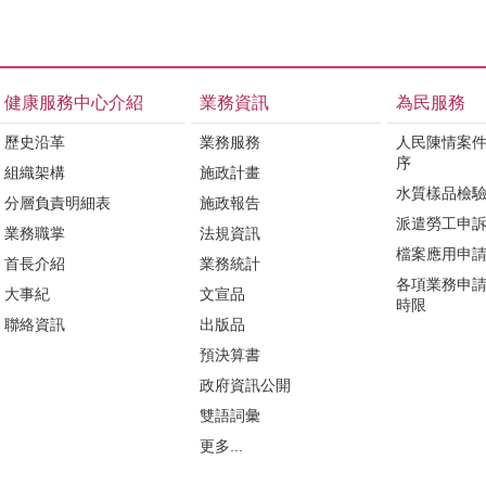
健康服務中心介紹
業務資訊
為民服務
歷史沿革
業務服務
人民陳情案
序
組織架構
施政計畫
水質樣品檢
分層負責明細表
施政報告
派遣勞工申
業務職掌
法規資訊
檔案應用申
首長介紹
業務統計
各項業務申
大事紀
文宣品
時限
聯絡資訊
出版品
預決算書
政府資訊公開
雙語詞彙
更多...