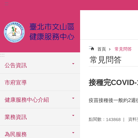
:::
跳到主要內容區塊
:::
首頁
常見問答
:::
常見問答
公告資訊
接種完COVI
市府宣導
健康服務中心介紹
疫苗接種後一般約2週
業務資訊
點閱數：
資料更
143868
為民服務