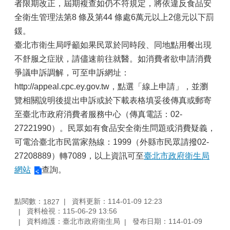
者限期改正，屆期複查如仍不符規定，將依違反食品安
全衛生管理法第8 條及第44 條處6萬元以上2億元以下罰
鍰。
臺北市衛生局呼籲如果民眾於同時段、同地點用餐出現
不舒服之症狀，請儘速前往就醫。如消費者欲申請消費
爭議申訴調解，可至申訴網址：
http://appeal.cpc.ey.gov.tw，點選「線上申請」，並瀏
覽相關說明後提出申訴或於下載表格填妥後傳真或郵寄
至臺北市政府消費者服務中心（傳真電話：02-
27221990）。民眾如有食品安全衛生問題或消費疑義，
可電洽臺北市民當家熱線：1999（外縣市民眾請撥02-
27208889）轉7089，以上資訊可至
臺北市政府衛生局
網站
查詢。
點閱數：
資料更新：114-01-09 12:23
1827
資料檢視：115-06-29 13:56
資料維護：臺北市政府衛生局
發布日期：114-01-09