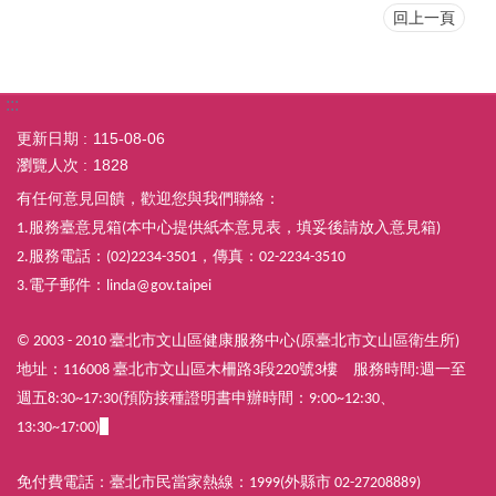
回上一頁
:::
更新日期
115-08-06
瀏覽人次
1828
有任何意見回饋，歡迎您與我們聯絡：
服務臺意見箱
本中心提供紙本意見表，填妥後請放入意見箱
1.
(
)
服務電話：
，傳真：
2.
(02)2234-3501
02-2234-3510
電子郵件：
3.
linda@gov.taipei
臺北市文山區健康服務中心
原臺北市文山區衛生所
© 2003 - 2010
(
)
地址：
臺北市文山區木柵路
段
號
樓
服務時間
週一至
116008
3
220
3
:
週五
預防接種證明書申辦時間：
8:30~17:30(
9:00~12:30、
13:30~17:00)
免付費電話：臺北市民當家熱線：
外縣市
1999(
02-27208889)