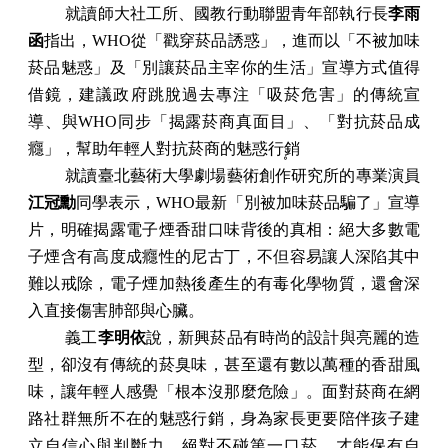
就讀師大社工所、國教行動聯盟青年部執行長
李雨
函
指出，
WHO
從「戳穿菸品誘惑」，進而以「不被加味
菸品魅惑」及「別讓菸品主宰你的生活」宣導方式值得
借鏡，建議政府跳脫過去專注「吸菸危害」的傳統宣
導、與
WHO
同步「揭露菸商真面目」、「對抗菸品成
癮」，幫助年輕人對抗菸商的魅惑行銷
就讀臺北藝術大學劇場藝術創作研究所的專業演員
江冠勳
同學表示，
WHO
最新「別被加味菸品騙了」宣導
片，明確揭露電子煙香甜口味背後的真相：絕大多數電
子煙含有高度成癮性的尼古丁，不但容易讓人深陷其中
難以戒除，電子煙加熱後產生的有毒化學物質，還會深
入直接傷害肺部與心臟。
義工
李明依
說，新興菸品有時尚的設計與亮麗的造
型，卻沒有傳統的菸臭味，甚至還有數以萬種的香甜風
味，讓年輕人感覺「根本沒那麼危險」。面對菸商在網
路社群無所不在的魅惑行銷，身為家長更要陪伴孩子建
立自信心與判斷力，絕對不碰第一口菸，才能保有自