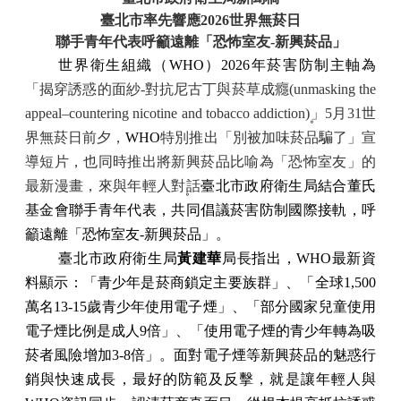
臺北市率先響應
2026
世界無菸日
聯手青年代表呼籲遠離「恐怖室友
-
新興菸品」
世界衛生組織（
WHO
）
2026
年菸害防制主軸為
「揭穿誘惑的面紗-對抗尼古丁與菸草成癮(unmasking the
appeal–countering nicotine and tobacco addiction)」
5
月31世
界無菸日前夕，
WHO
特別推出「別被加味菸品騙了」宣
導短片，也同時推出將新興菸品比喻為「恐怖室友」的
最新漫畫，來與年輕人對話
臺北市政府衛生局結合董氏
基金會聯手青年代表，
共同倡議菸害防制國際接軌，呼
籲遠離「恐怖室友
-
新興菸品」。
臺北市政府衛生局
黃建華
局長指出，
WHO
最新資
料顯示：「青少年是菸商鎖定主要族群」、「全球
1,500
萬名
13-15
歲青少年使用電子煙」、「部分國家兒童使用
電子煙比例是成人
9
倍」、「使用電子煙的青少年轉為吸
菸者風險增加
3-8
倍」。面對電子煙等新興菸品的魅惑行
銷與快速成長，最好的防範及反擊，就是讓年輕人與