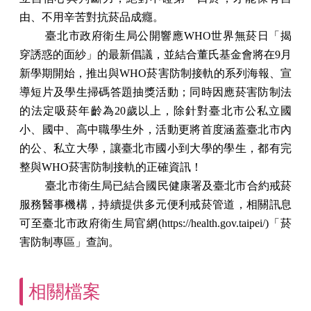
由、不用辛苦對抗菸品成癮。
臺北市政府衛生局公開響應
WHO
世界無菸日
「
揭
穿誘惑的面紗」的最新倡議，並結合董氏基金會將在
9
月
新學期開始，推出與
WHO
菸害防制接軌的系列海報、宣
導短片及學生掃碼答題抽獎活動
；
同時因應菸害防制法
的法定吸菸年齡為
20
歲以上，除針對臺北市公私立國
小、國中、高中職學生外，活動更將首度涵蓋臺北市內
的公
、
私立大學，讓臺北市國小到大學的學生，都有完
整與
WHO
菸害防制接軌的正確資訊！
臺北市衛生局已結合國民健康署及臺北市合約戒菸
服務醫事機構，持續提供多元便利戒菸管道，相關訊息
可至臺北市政府衛生局官網(https://health.gov.taipei/)「菸
害防制專區」查詢。
相關檔案