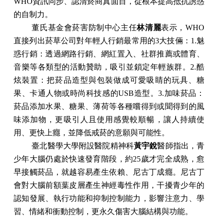
WHO
資訊同步、認清菸商真面目，從根本提高抵抗誘惑
的自制力。
董氏基金會菸害防制中心主任
林清麗
表示，
WHO
直接列出菸草公司對年輕人行銷最常用的
3
大技倆：
1.
魅
惑行銷：透過網路行銷、網紅置入、社群推薦或體育、
音樂等各類型的活動贊助，吸引並鎖定年輕族群。
2.
酷
炫裝置：把菸品造型與包裝做成可愛吸睛的玩具、糖
果、卡通人物或時尚科技感的
USB
造型。
3.
加味菸品：
菸品添加水果、糖果、薄荷等各種嚐得到或聞得到的風
味添加物，更吸引人且使用感覺較順暢，讓人持續使
用、更快上癮，並降低戒菸的意願與可能性。
臺北醫學大學附設醫院精神科
黃宇銳
醫師指出，青
少年大腦仍處於快速發育階段，約
25
歲才完全成熟，愈
早接觸菸品，就越容易產生依賴、尼古丁成癮。尼古丁
會對大腦前額葉皮層產生神經毒性作用，干擾青少年的
認知發展、執行功能和抑制控制能力，影響注意力、學
習、情緒和衝動控制，更永久傷害大腦結構與功能。